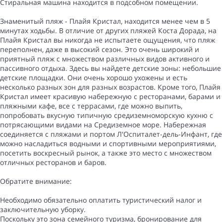
Стиральная машина находится в подсобном помещении.
Знаменитый пляж - Плайя Кристал, находится менее чем в 5
минутах ходьбы. В отличие от других пляжей Коста Дорада, на
Плайя Кристал вы никогда не испытаете ощущения, что пляж
переполнен, даже в высокий сезон. Это очень широкий и
приятный пляж с множеством различных видов активного и
пассивного отдыха. Здесь вы найдете детские зоны: небольшие
детские площадки. Они очень хорошо ухожены и есть
несколько разных зон для разных возрастов. Кроме того, Плайя
Кристал имеет красивую набережную с ресторанами, барами и
пляжными кафе, все с террасами, где можно выпить,
попробовать вкусную типичную средиземноморскую кухню с
потрясающими видами на Средиземное море. Набережная
соединяется с пляжами и портом Л'Оспиталет-дель-Инфант, где
можно насладиться водными и спортивными мероприятиями,
посетить воскресный рынок, а также это место с множеством
отличных ресторанов и баров.
Обратите внимание:
Необходимо обязательно оплатить туристический налог и
заключительную уборку.
Поскольку это зона семейного туризма, бронирование для