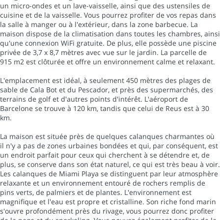
un micro-ondes et un lave-vaisselle, ainsi que des ustensiles de
cuisine et de la vaisselle. Vous pourrez profiter de vos repas dans
la salle à manger ou à l'extérieur, dans la zone barbecue. La
maison dispose de la climatisation dans toutes les chambres, ainsi
qu'une connexion WiFi gratuite. De plus, elle possède une piscine
privée de 3,7 x 8,7 mètres avec vue sur le jardin. La parcelle de
915 m2 est clôturée et offre un environnement calme et relaxant.
L'emplacement est idéal, à seulement 450 mètres des plages de
sable de Cala Bot et du Pescador, et près des supermarchés, des
terrains de golf et d'autres points d'intérêt. L'aéroport de
Barcelone se trouve à 120 km, tandis que celui de Reus est à 30
km.
La maison est située près de quelques calanques charmantes où
il n'y a pas de zones urbaines bondées et qui, par conséquent, est
un endroit parfait pour ceux qui cherchent à se détendre et, de
plus, se conserve dans son état naturel, ce qui est très beau à voir.
Les calanques de Miami Playa se distinguent par leur atmosphère
relaxante et un environnement entouré de rochers remplis de
pins verts, de palmiers et de plantes. L'environnement est
magnifique et l'eau est propre et cristalline. Son riche fond marin
s'ouvre profondément près du rivage, vous pourrez donc profiter