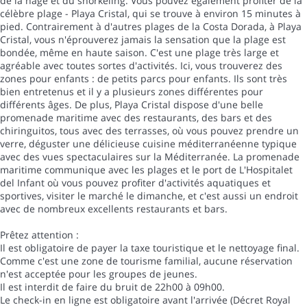
de la nage et du snorkeling. Vous pouvez également profiter de la
célèbre plage - Playa Cristal, qui se trouve à environ 15 minutes à
pied. Contrairement à d'autres plages de la Costa Dorada, à Playa
Cristal, vous n'éprouverez jamais la sensation que la plage est
bondée, même en haute saison. C'est une plage très large et
agréable avec toutes sortes d'activités. Ici, vous trouverez des
zones pour enfants : de petits parcs pour enfants. Ils sont très
bien entretenus et il y a plusieurs zones différentes pour
différents âges. De plus, Playa Cristal dispose d'une belle
promenade maritime avec des restaurants, des bars et des
chiringuitos, tous avec des terrasses, où vous pouvez prendre un
verre, déguster une délicieuse cuisine méditerranéenne typique
avec des vues spectaculaires sur la Méditerranée. La promenade
maritime communique avec les plages et le port de L'Hospitalet
del Infant où vous pouvez profiter d'activités aquatiques et
sportives, visiter le marché le dimanche, et c'est aussi un endroit
avec de nombreux excellents restaurants et bars.
Prêtez attention :
Il est obligatoire de payer la taxe touristique et le nettoyage final.
Comme c'est une zone de tourisme familial, aucune réservation
n'est acceptée pour les groupes de jeunes.
Il est interdit de faire du bruit de 22h00 à 09h00.
Le check-in en ligne est obligatoire avant l'arrivée (Décret Royal