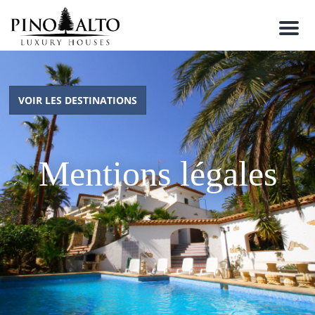
M
e
n
u
VOIR LES DESTINATIONS
Mentions légales