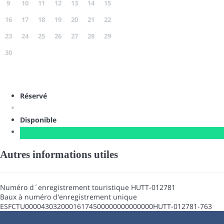
9
10
11
12
13
14
15
16
17
18
19
20
21
22
23
24
25
26
27
28
29
30
Réservé
Disponible
Autres informations utiles
Numéro d´enregistrement touristique
HUTT-012781
Baux à numéro d'enregistrement unique
ESFCTU00004303200016174500000000000000HUTT-012781-763