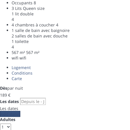
Occupants
8
3 Lits Queen size
1 lit double
4
4 chambres à coucher
4
1 salle de bain avec baignoire
2 salles de bain avec douche
1 toilette
4
567 m²
567 m²
wifi
wifi
Logement
Conditions
Carte
Dès
par nuit
189
€
Les dates
Les dates
Add dates
Adultes